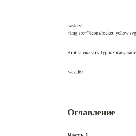
<aside>

<img src="/icons/rocket_yellow.svg
Чтобы заказать Турбохоган, нап
</aside>
Оглавление
Часть 1