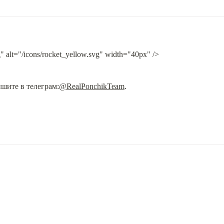
" alt="/icons/rocket_yellow.svg" width="40px" />
ишите в телеграм:
@RealPonchikTeam
.