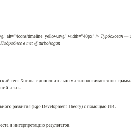
vg" alt="/icons/timeline_yellow.svg" width="40px" /> 
Турбохоган — 
 Подробнее в тг: 
@turbohogan
ский тест Хогана с дополнительными типологиями: эннеаграмма,
ий и т.п..
ьного развития (Ego Development Theory) с помощью ИИ.
еста и интерпретацию результатов.